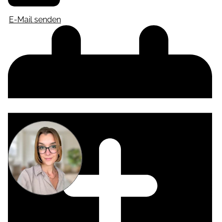
E-Mail senden
Miriam
Suckow
Producer