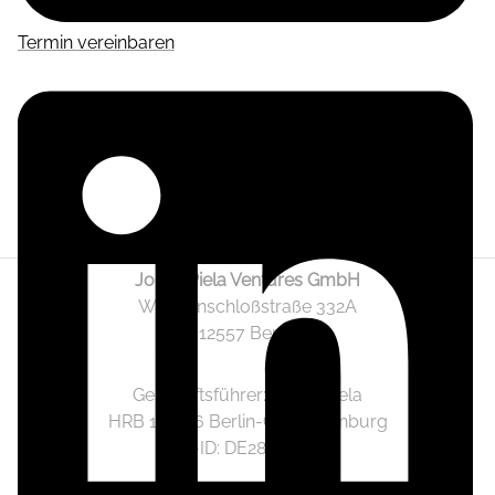
Termin vereinbaren
Jonas Piela Ventures GmbH
Wendenschloßstraße 332A
12557 Berlin
Geschäftsführer: Jonas Piela
HRB 141236 Berlin-Charlottenburg
Ust.-ID: DE282633825