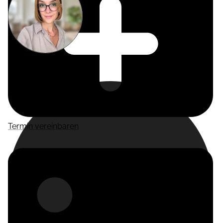
Miriam
Suckow
Producer
Termin vereinbaren