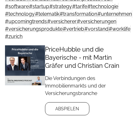
#
software
#
startup
#
strategy
#
tarife
#
technologie
#
technology
#
telematik
#
transformation
#
unternehmen
#
upcomingtrends
#
versicherer
#
versicherungen
#
versicherungsprodukte
#
vertrieb
#
vorstand
#
worklife
#
zurich
PriceHubble und die
Bayerische - mit Martin
Gräfer und Christian Crain
Die Verbindungen des
Immobilienmarkts und der
Versicherungsbranche
ABSPIELEN