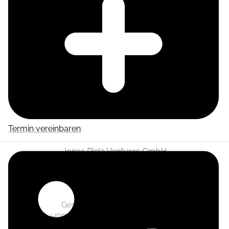
Termin vereinbaren
Jonas Piela Ventures GmbH
Wendenschloßstraße 332A
12557 Berlin
Geschäftsführer: Jonas Piela
HRB 141236 Berlin-Charlottenburg