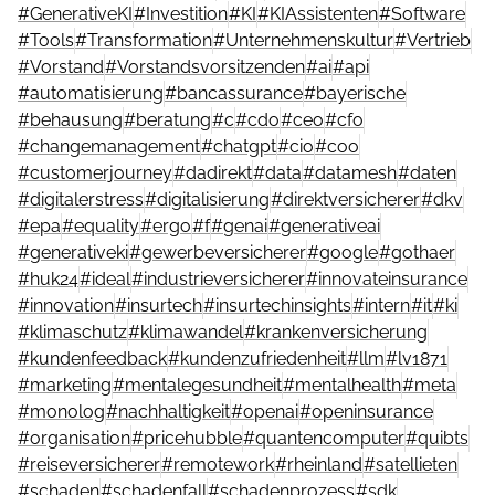
#
GenerativeKI
#
Investition
#
KI
#
KIAssistenten
#
Software
#
Tools
#
Transformation
#
Unternehmenskultur
#
Vertrieb
#
Vorstand
#
Vorstandsvorsitzenden
#
ai
#
api
#
automatisierung
#
bancassurance
#
bayerische
#
behausung
#
beratung
#
c
#
cdo
#
ceo
#
cfo
#
changemanagement
#
chatgpt
#
cio
#
coo
#
customerjourney
#
dadirekt
#
data
#
datamesh
#
daten
#
digitalerstress
#
digitalisierung
#
direktversicherer
#
dkv
#
epa
#
equality
#
ergo
#
f
#
genai
#
generativeai
#
generativeki
#
gewerbeversicherer
#
google
#
gothaer
#
huk24
#
ideal
#
industrieversicherer
#
innovateinsurance
#
innovation
#
insurtech
#
insurtechinsights
#
intern
#
it
#
ki
#
klimaschutz
#
klimawandel
#
krankenversicherung
#
kundenfeedback
#
kundenzufriedenheit
#
llm
#
lv1871
#
marketing
#
mentalegesundheit
#
mentalhealth
#
meta
#
monolog
#
nachhaltigkeit
#
openai
#
openinsurance
#
organisation
#
pricehubble
#
quantencomputer
#
quibts
#
reiseversicherer
#
remotework
#
rheinland
#
satellieten
#
schaden
#
schadenfall
#
schadenprozess
#
sdk