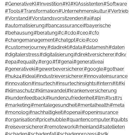
#
GenerativeKI
#
Investition
#
KI
#
KIAssistenten
#
Software
#
Tools
#
Transformation
#
Unternehmenskultur
#
Vertrieb
#
Vorstand
#
Vorstandsvorsitzenden
#
ai
#
api
#
automatisierung
#
bancassurance
#
bayerische
#
behausung
#
beratung
#
c
#
cdo
#
ceo
#
cfo
#
changemanagement
#
chatgpt
#
cio
#
coo
#
customerjourney
#
dadirekt
#
data
#
datamesh
#
daten
#
digitalerstress
#
digitalisierung
#
direktversicherer
#
dkv
#
epa
#
equality
#
ergo
#
f
#
genai
#
generativeai
#
generativeki
#
gewerbeversicherer
#
google
#
gothaer
#
huk24
#
ideal
#
industrieversicherer
#
innovateinsurance
#
innovation
#
insurtech
#
insurtechinsights
#
intern
#
it
#
ki
#
klimaschutz
#
klimawandel
#
krankenversicherung
#
kundenfeedback
#
kundenzufriedenheit
#
llm
#
lv1871
#
marketing
#
mentalegesundheit
#
mentalhealth
#
meta
#
monolog
#
nachhaltigkeit
#
openai
#
openinsurance
#
organisation
#
pricehubble
#
quantencomputer
#
quibts
#
reiseversicherer
#
remotework
#
rheinland
#
satellieten
#
schaden
#
schadenfall
#
schadenprozess
#
sdk