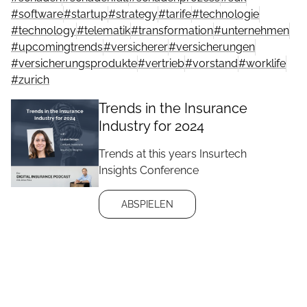
#
software
#
startup
#
strategy
#
tarife
#
technologie
#
technology
#
telematik
#
transformation
#
unternehmen
#
upcomingtrends
#
versicherer
#
versicherungen
#
versicherungsprodukte
#
vertrieb
#
vorstand
#
worklife
#
zurich
Trends in the Insurance
Industry for 2024
Trends at this years Insurtech
Insights Conference
ABSPIELEN