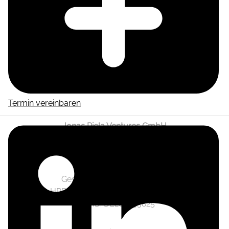
Termin vereinbaren
Jonas Piela Ventures GmbH
Wendenschloßstraße 332A
12557 Berlin
Geschäftsführer: Jonas Piela
HRB 141236 Berlin-Charlottenburg
Ust.-ID: DE282633825