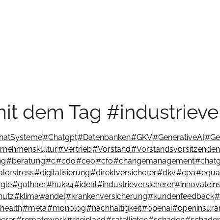
it dem Tag #industrieve
hatSysteme
#
Chatgpt
#
Datenbanken
#
GKV
#
GenerativeAI
#
Ge
rnehmenskultur
#
Vertrieb
#
Vorstand
#
Vorstandsvorsitzenden
ng
#
beratung
#
c
#
cdo
#
ceo
#
cfo
#
changemanagement
#
chat
talerstress
#
digitalisierung
#
direktversicherer
#
dkv
#
epa
#
equal
gle
#
gothaer
#
huk24
#
ideal
#
industrieversicherer
#
innovatein
hutz
#
klimawandel
#
krankenversicherung
#
kundenfeedback
#
health
#
meta
#
monolog
#
nachhaltigkeit
#
openai
#
openinsura
herer
#
remotework
#
rheinland
#
satellieten
#
schaden
#
schaden