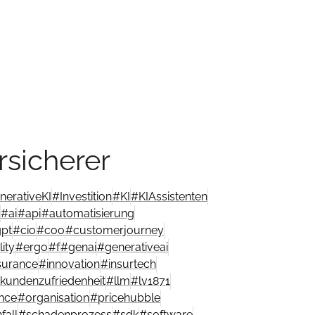
rsicherer
nerativeKI
#
Investition
#
KI
#
KIAssistenten
#
ai
#
api
#
automatisierung
gpt
#
cio
#
coo
#
customerjourney
ity
#
ergo
#
f
#
genai
#
generativeai
surance
#
innovation
#
insurtech
kundenzufriedenheit
#
llm
#
lv1871
nce
#
organisation
#
pricehubble
fall
#
schadenprozess
#
sdk
#
software