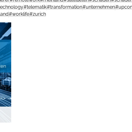
technology
#
telematik
#
transformation
#
unternehmen
#
upcom
tand
#
worklife
#
zurich