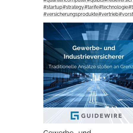
#
startup
#
strategy
#
tarife
#
technologie
#
#
versicherungsprodukte
#
vertrieb
#
vors
Gewerbe- und