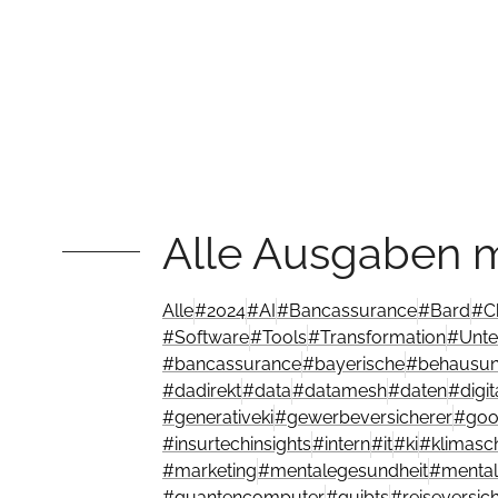
Alle Ausgaben m
Alle
#
2024
#
AI
#
Bancassurance
#
Bard
#
C
#
Software
#
Tools
#
Transformation
#
Unte
#
bancassurance
#
bayerische
#
behausu
#
dadirekt
#
data
#
datamesh
#
daten
#
digi
#
generativeki
#
gewerbeversicherer
#
goo
#
insurtechinsights
#
intern
#
it
#
ki
#
klimasc
#
marketing
#
mentalegesundheit
#
mental
#
quantencomputer
#
quibts
#
reiseversic