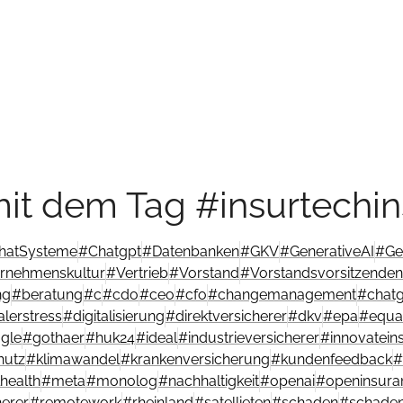
it dem Tag #insurtechin
hatSysteme
#
Chatgpt
#
Datenbanken
#
GKV
#
GenerativeAI
#
Ge
rnehmenskultur
#
Vertrieb
#
Vorstand
#
Vorstandsvorsitzenden
ng
#
beratung
#
c
#
cdo
#
ceo
#
cfo
#
changemanagement
#
chat
talerstress
#
digitalisierung
#
direktversicherer
#
dkv
#
epa
#
equal
gle
#
gothaer
#
huk24
#
ideal
#
industrieversicherer
#
innovatein
hutz
#
klimawandel
#
krankenversicherung
#
kundenfeedback
#
health
#
meta
#
monolog
#
nachhaltigkeit
#
openai
#
openinsura
herer
#
remotework
#
rheinland
#
satellieten
#
schaden
#
schaden