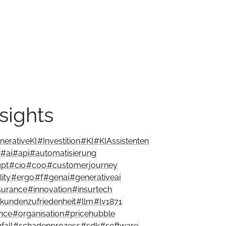
sights
nerativeKI
#
Investition
#
KI
#
KIAssistenten
#
ai
#
api
#
automatisierung
gpt
#
cio
#
coo
#
customerjourney
ity
#
ergo
#
f
#
genai
#
generativeai
surance
#
innovation
#
insurtech
kundenzufriedenheit
#
llm
#
lv1871
nce
#
organisation
#
pricehubble
fall
#
schadenprozess
#
sdk
#
software