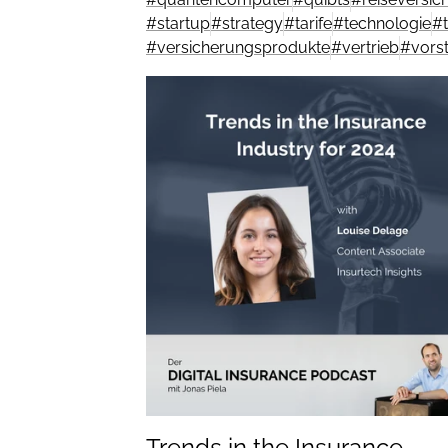
#
startup
#
strategy
#
tarife
#
technologie
#
#
versicherungsprodukte
#
vertrieb
#
vors
Trends in the Insurance