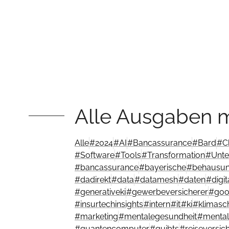
Alle Ausgaben m
Alle
#
2024
#
AI
#
Bancassurance
#
Bard
#
C
#
Software
#
Tools
#
Transformation
#
Unte
#
bancassurance
#
bayerische
#
behausu
#
dadirekt
#
data
#
datamesh
#
daten
#
digi
#
generativeki
#
gewerbeversicherer
#
goo
#
insurtechinsights
#
intern
#
it
#
ki
#
klimasc
#
marketing
#
mentalegesundheit
#
mental
#
quantencomputer
#
quibts
#
reiseversic