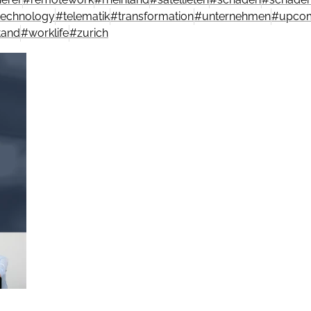
technology
#
telematik
#
transformation
#
unternehmen
#
upcom
tand
#
worklife
#
zurich